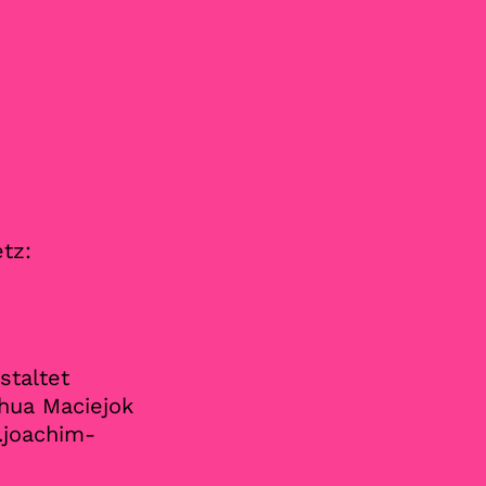
tz:
staltet
shua Maciejok
joachim-